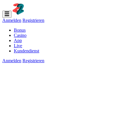
Anmelden
Registrieren
Bonus
Casino
App
Live
Kundendienst
Anmelden
Registrieren