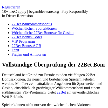
Registrieren
18+ T&C apply | begambleaware.org | Play Responsibly
In Dieser Rezension
22Bet Willkommensbonus
Wöchentlichen Sportaktionen
Wöchentliche 22Bet Bonusse für Casino
22Bet Bonus Codes
VIP-Programm
22Bet Bonus-AGB
Fazit
Fragen und Antworten
Vollständige Überprüfung der 22Bet Boni
Deutschland hat Grund zur Freude mit den vielfältigen 22Bet
Bonusaktionen, die neuen und bestehenden Spielern geboten
werden. Mit über zehn attraktiven Angeboten für Sportwetten und
Casino, einschließlich großzügiger Willkommensboni und einem
erstklassigen VIP-Programm, bietet
22Bet
ein unvergleichliches
Wett-Erlebnis.
Spieler können nicht nur von den wöchentlichen Aktionen