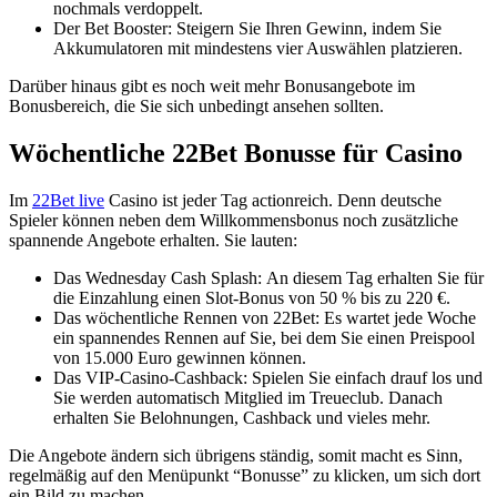
nochmals verdoppelt.
Der Bet Booster: Steigern Sie Ihren Gewinn, indem Sie
Akkumulatoren mit mindestens vier Auswählen platzieren.
Darüber hinaus gibt es noch weit mehr Bonusangebote im
Bonusbereich, die Sie sich unbedingt ansehen sollten.
Wöchentliche 22Bet Bonusse für Casino
Im
22Bet live
Casino ist jeder Tag actionreich. Denn deutsche
Spieler können neben dem Willkommensbonus noch zusätzliche
spannende Angebote erhalten. Sie lauten:
Das Wednesday Cash Splash: An diesem Tag erhalten Sie für
die Einzahlung einen Slot-Bonus von 50 % bis zu 220 €.
Das wöchentliche Rennen von 22Bet: Es wartet jede Woche
ein spannendes Rennen auf Sie, bei dem Sie einen Preispool
von 15.000 Euro gewinnen können.
Das VIP-Casino-Cashback: Spielen Sie einfach drauf los und
Sie werden automatisch Mitglied im Treueclub. Danach
erhalten Sie Belohnungen, Cashback und vieles mehr.
Die Angebote ändern sich übrigens ständig, somit macht es Sinn,
regelmäßig auf den Menüpunkt “Bonusse” zu klicken, um sich dort
ein Bild zu machen.