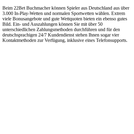
Beim 22Bet Buchmacher können Spieler aus Deutschland aus über
3.000 In-Play-Wetten und normalen Sportwetten wählen. Extrem
viele Bonusangebote und gute Wettquoten bieten ein ebenso gutes
Bild. Ein- und Auszahlungen können Sie mit über 50
unterschiedlichen Zahlungsmethoden durchführen und für den
deutschsprachigen 24/7 Kundendienst stehen Ihnen sogar vier
Kontaktmethoden zur Verfügung, inklusive eines Telefonsupports.