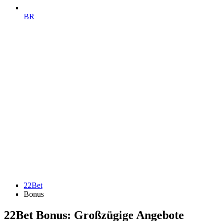
BR
22Bet
Bonus
22Bet Bonus: Großzügige Angebote