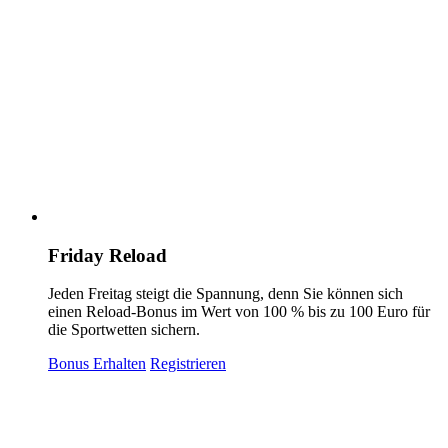
Friday Reload
Jeden Freitag steigt die Spannung, denn Sie können sich
einen Reload-Bonus im Wert von 100 % bis zu 100 Euro für
die Sportwetten sichern.
Bonus Erhalten
Registrieren