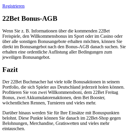
Registrieren
22Bet Bonus-AGB
Wenn Sie z. B. Informationen über die kommenden 22Bet
Freispiele, den Willkommensbonus im Sport oder im Casino oder
über alle sonstigen Bonusangebote erhalten möchten, können Sie
direkt im Bonusangebot nach den Bonus-AGB danach suchen. Sie
erhalten eine ordentliche Auflistung aller Bedingungen zum
jeweiligen Bonusangebot.
Fazit
Der 22Bet Buchmacher hat viele tolle Bonusaktionen in seinem
Portfolio, die sich Spieler aus Deutschland jederzeit holen können.
Profitieren Sie von zwei Willkommensboni, dem 22Bet Freitag
Bonus, zwei Akkumulatorenaktionen, dem Bet Booster,
wöchentlichen Rennen, Turnieren und vieles mehr.
Darüber hinaus werden Sie für Ihre Einsätze mit Bonuspunkten
belohnt. Diese Punkte können Sie danach im 22Bet-Shop gegen
Belohnungen, Merchandise, Gratiswetten und vieles mehr
eintauschen.